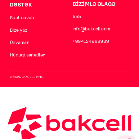
BİZİMLƏ ƏLAQƏ
DƏSTƏK
555
Sual-cavab
info@bakcell.com
Bizə yaz
+994124988989
Ünvanlar
Hüquqi sənədlər
© 2026 BAKCELL MMC.