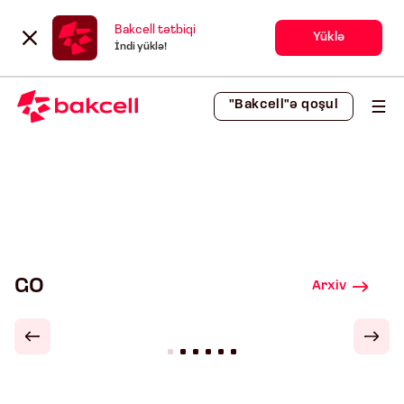
Bakcell tətbiqi
Yüklə
İndi yüklə!
"Bakcell"ə qoşul
GO
Arxiv