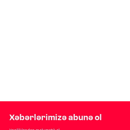
Xəbərlərimizə abunə ol