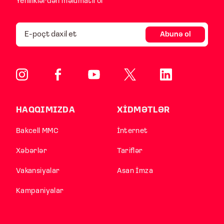
Yeniliklərdən məlumatlı ol
Abunə ol
HAQQIMIZDA
XİDMƏTLƏR
Bakcell MMC
İnternet
Xəbərlər
Tariflər
Vakansiyalar
Asan İmza
Kampaniyalar