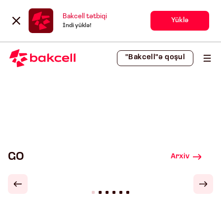
Bakcell tətbiqi
Yüklə
İndi yüklə!
"Bakcell"ə qoşul
GO
Arxiv