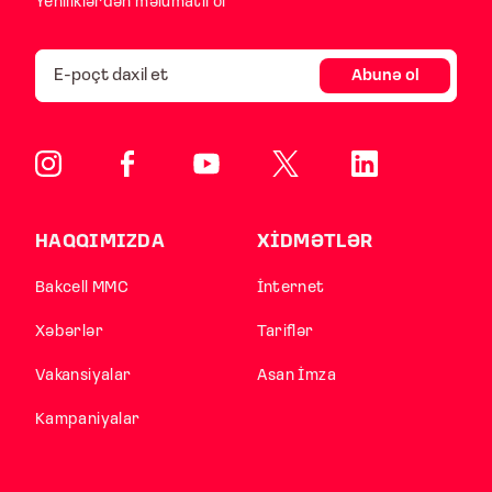
Yeniliklərdən məlumatlı ol
Abunə ol
HAQQIMIZDA
XİDMƏTLƏR
Bakcell MMC
İnternet
Xəbərlər
Tariflər
Vakansiyalar
Asan İmza
Kampaniyalar