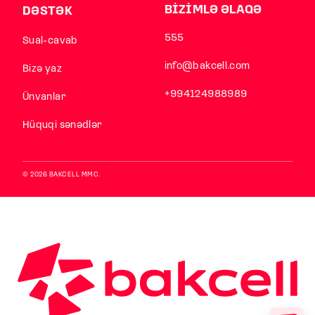
BİZİMLƏ ƏLAQƏ
DƏSTƏK
555
Sual-cavab
info@bakcell.com
Bizə yaz
+994124988989
Ünvanlar
Hüquqi sənədlər
© 2026 BAKCELL MMC.