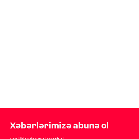
Xəbərlərimizə abunə ol