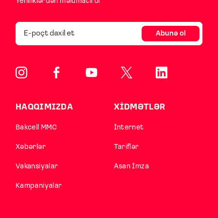
Yeniliklərdən məlumatlı ol
Abunə ol
HAQQIMIZDA
XİDMƏTLƏR
Bakcell MMC
İnternet
Xəbərlər
Tariflər
Vakansiyalar
Asan İmza
Kampaniyalar