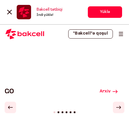
Bakcell tətbiqi
Yüklə
İndi yüklə!
"Bakcell"ə qoşul
GO
Arxiv