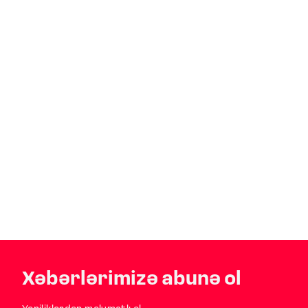
Xəbərlərimizə abunə ol