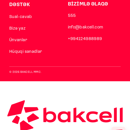
BİZİMLƏ ƏLAQƏ
DƏSTƏK
555
Sual-cavab
info@bakcell.com
Bizə yaz
+994124988989
Ünvanlar
Hüquqi sənədlər
© 2026 BAKCELL MMC.