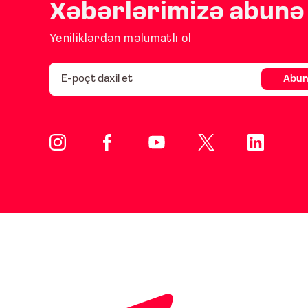
Xəbərlərimizə abunə 
Yeniliklərdən məlumatlı ol
Abun