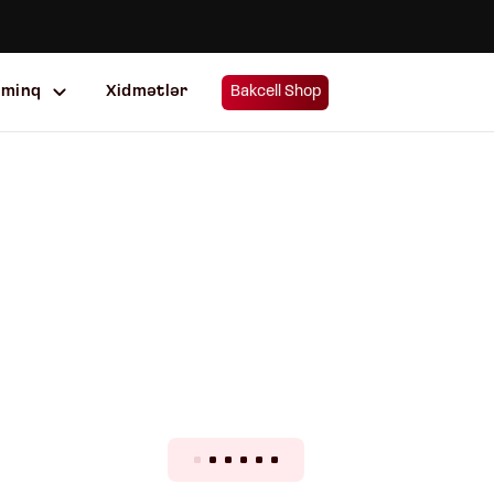
uminq
Xidmətlər
Bakcell Shop