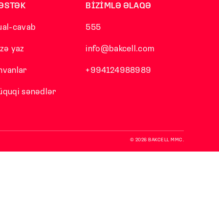
ƏSTƏK
BİZİMLƏ ƏLAQƏ
ual-cavab
555
izə yaz
info@bakcell.com
nvanlar
+994124988989
üquqi sənədlər
© 2026 BAKCELL MMC.