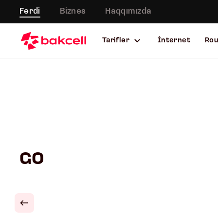
Fərdi
Biznes
Haqqımızda
Tariflər
İnternet
Ro
GO