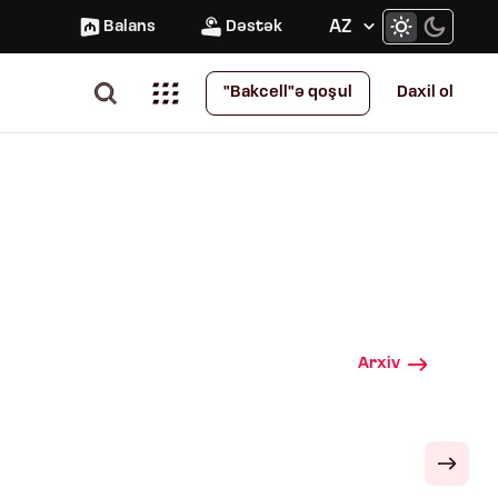
AZ
Balans
Dəstək
Daxil ol
"Bakcell"ə qoşul
Arxiv