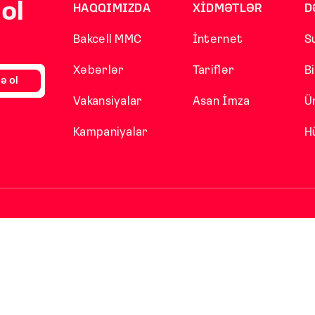
ol
HAQQIMIZDA
XİDMƏTLƏR
D
Bakcell MMC
İnternet
S
Xəbərlər
Tariflər
B
ə ol
Vakansiyalar
Asan İmza
Ü
Kampaniyalar
H