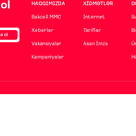
ol
HAQQIMIZDA
XİDMƏTLƏR
D
Bakcell MMC
İnternet
S
Xəbərlər
Tariflər
B
ə ol
Vakansiyalar
Asan İmza
Ü
Kampaniyalar
H