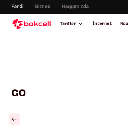
Fərdi
Biznes
Haqqımızda
Tariflər
İnternet
Ro
GO