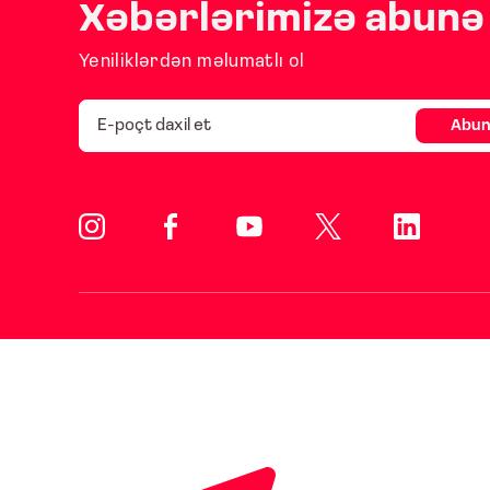
Xəbərlərimizə abunə 
Yeniliklərdən məlumatlı ol
Abun