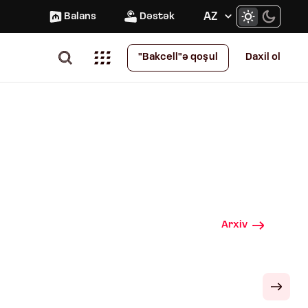
AZ
Balans
Dəstək
Daxil ol
"Bakcell"ə qoşul
Arxiv