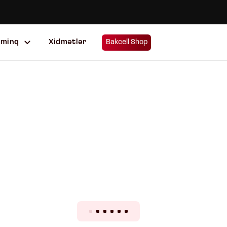
uminq
Xidmətlər
Bakcell Shop