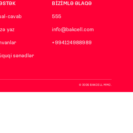
ƏSTƏK
BİZİMLƏ ƏLAQƏ
ual-cavab
555
izə yaz
info@bakcell.com
nvanlar
+994124988989
üquqi sənədlər
© 2026 BAKCELL MMC.