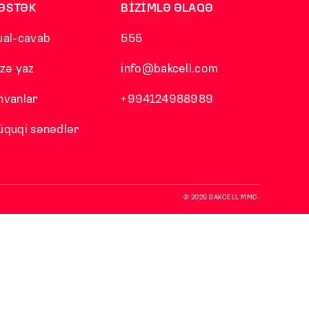
ƏSTƏK
BİZİMLƏ ƏLAQƏ
ual-cavab
555
izə yaz
info@bakcell.com
nvanlar
+994124988989
üquqi sənədlər
© 2026 BAKCELL MMC.