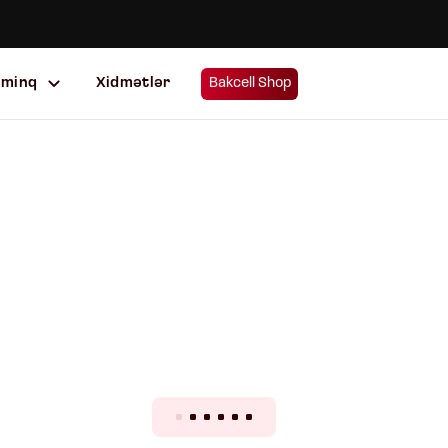
uminq
Xidmətlər
Bakcell Shop