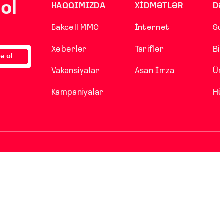
ol
HAQQIMIZDA
XİDMƏTLƏR
D
Bakcell MMC
İnternet
S
Xəbərlər
Tariflər
B
ə ol
Vakansiyalar
Asan İmza
Ü
Kampaniyalar
H