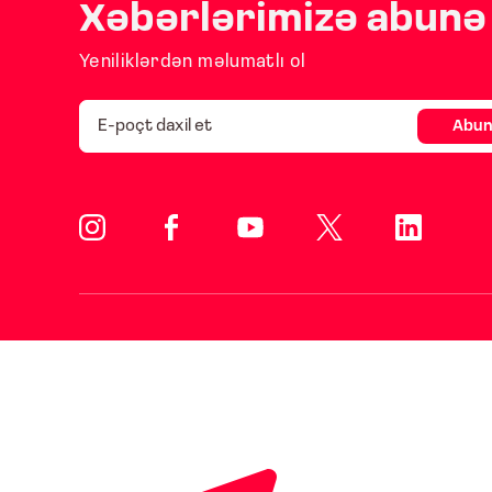
Xəbərlərimizə abunə 
Yeniliklərdən məlumatlı ol
Abun