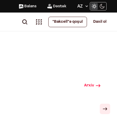
AZ
Balans
Dəstək
Daxil ol
"Bakcell"ə qoşul
Arxiv