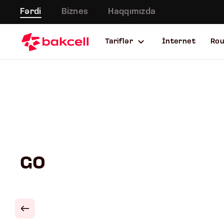
Fərdi
Biznes
Haqqımızda
Tariflər
İnternet
Ro
GO