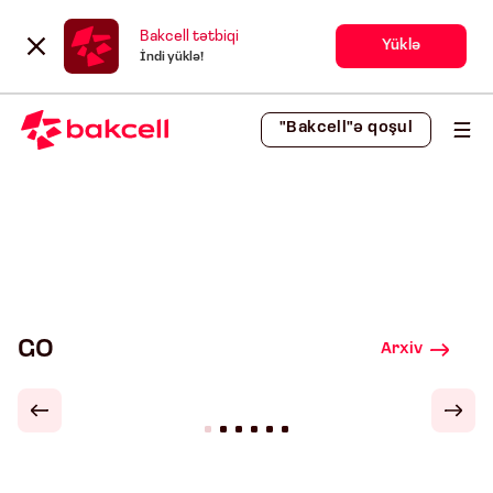
Bakcell tətbiqi
Yüklə
İndi yüklə!
"Bakcell"ə qoşul
GO
Arxiv