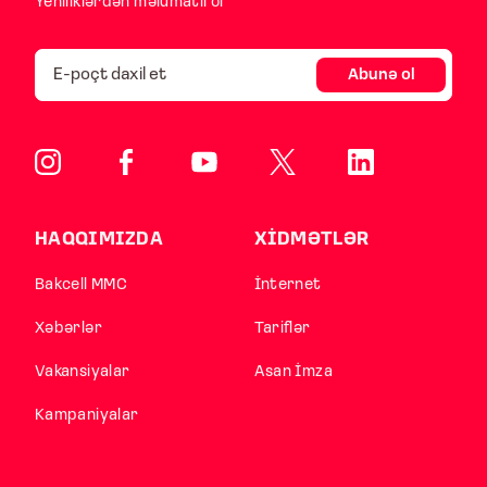
Yeniliklərdən məlumatlı ol
Abunə ol
HAQQIMIZDA
XİDMƏTLƏR
Bakcell MMC
İnternet
Xəbərlər
Tariflər
Vakansiyalar
Asan İmza
Kampaniyalar