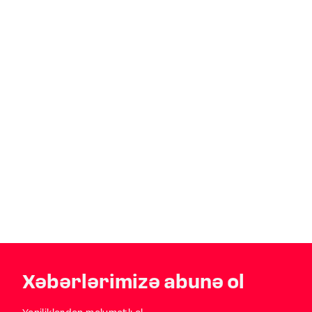
Xəbərlərimizə abunə ol