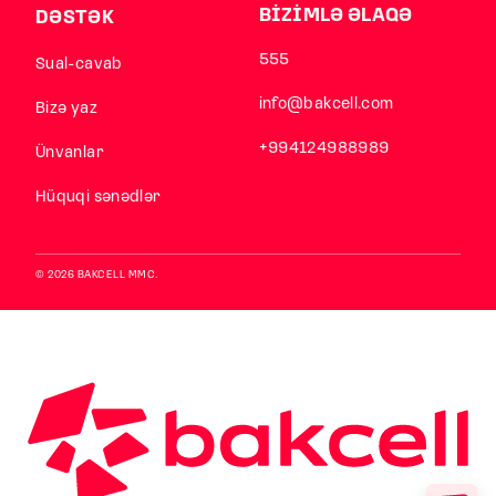
BİZİMLƏ ƏLAQƏ
DƏSTƏK
555
Sual-cavab
info@bakcell.com
Bizə yaz
+994124988989
Ünvanlar
Hüquqi sənədlər
© 2026 BAKCELL MMC.