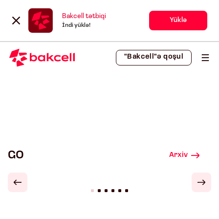
Bakcell tətbiqi
Yüklə
İndi yüklə!
"Bakcell"ə qoşul
GO
Arxiv