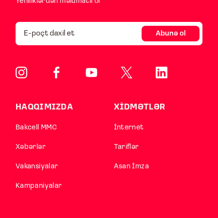
Yeniliklərdən məlumatlı ol
Abunə ol
HAQQIMIZDA
XİDMƏTLƏR
Bakcell MMC
İnternet
Xəbərlər
Tariflər
Vakansiyalar
Asan İmza
Kampaniyalar