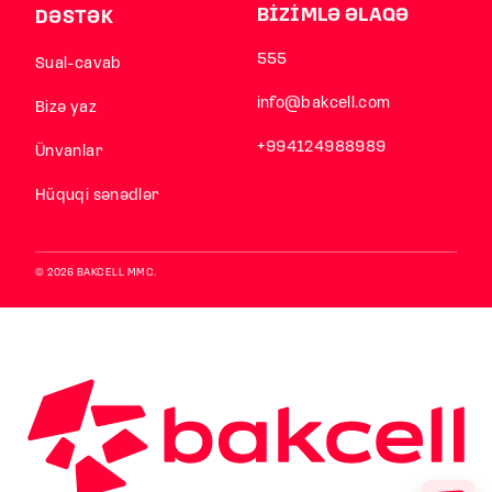
BİZİMLƏ ƏLAQƏ
DƏSTƏK
555
Sual-cavab
info@bakcell.com
Bizə yaz
+994124988989
Ünvanlar
Hüquqi sənədlər
© 2026 BAKCELL MMC.