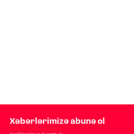
Xəbərlərimizə abunə ol