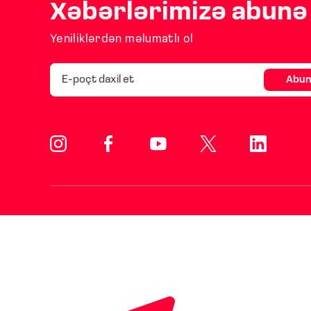
Xəbərlərimizə abunə 
Yeniliklərdən məlumatlı ol
Abun