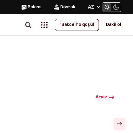
AZ
Balans
Dəstək
Daxil ol
"Bakcell"ə qoşul
Arxiv