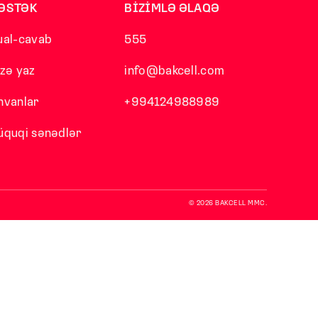
ƏSTƏK
BİZİMLƏ ƏLAQƏ
ual-cavab
555
izə yaz
info@bakcell.com
nvanlar
+994124988989
üquqi sənədlər
© 2026 BAKCELL MMC.