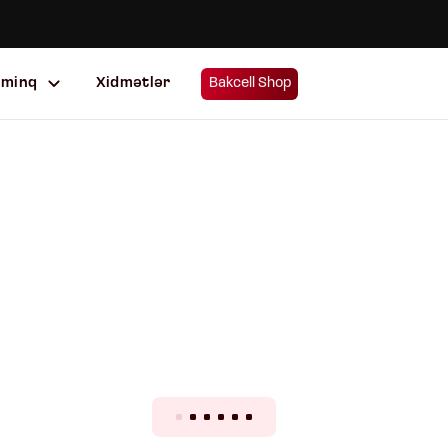
uminq
Xidmətlər
Bakcell Shop