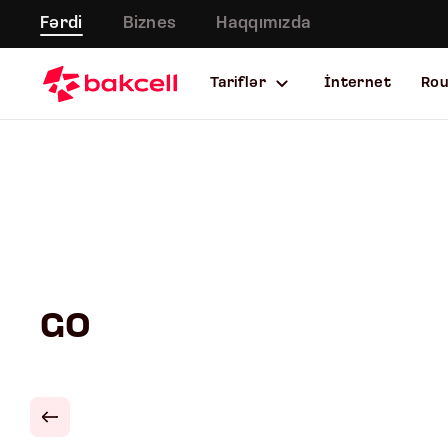
Fərdi
Biznes
Haqqımızda
Tariflər
İnternet
Ro
GO