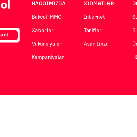
ol
HAQQIMIZDA
XİDMƏTLƏR
D
Bakcell MMC
İnternet
S
Xəbərlər
Tariflər
B
ə ol
Vakansiyalar
Asan İmza
Ü
Kampaniyalar
H