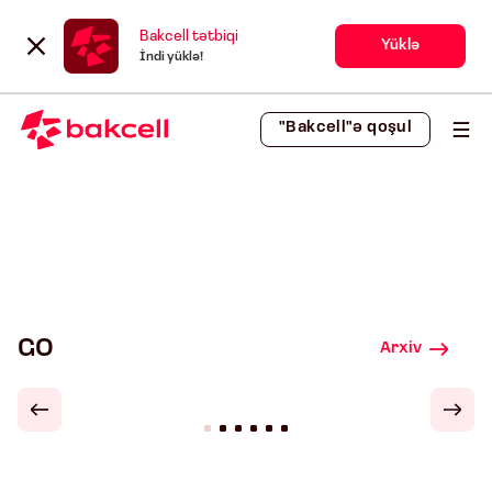
Bakcell tətbiqi
Yüklə
İndi yüklə!
"Bakcell"ə qoşul
GO
Arxiv