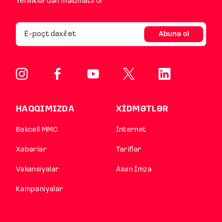
Yeniliklərdən məlumatlı ol
Abunə ol
HAQQIMIZDA
XİDMƏTLƏR
Bakcell MMC
İnternet
Xəbərlər
Tariflər
Vakansiyalar
Asan İmza
Kampaniyalar