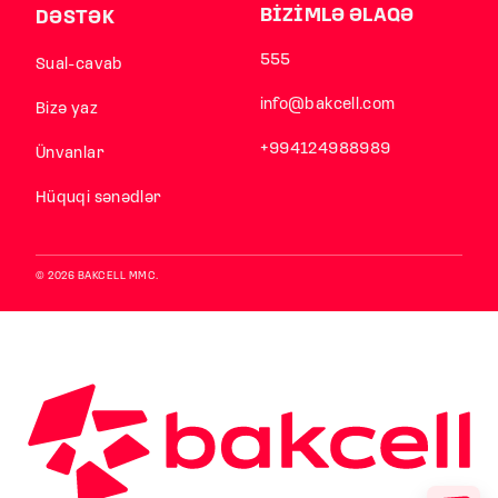
BİZİMLƏ ƏLAQƏ
DƏSTƏK
555
Sual-cavab
info@bakcell.com
Bizə yaz
+994124988989
Ünvanlar
Hüquqi sənədlər
© 2026 BAKCELL MMC.