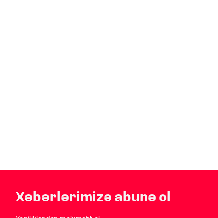
Xəbərlərimizə abunə ol