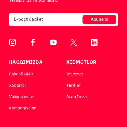
Yeniliklərdən məlumatlı ol
Abunə ol
HAQQIMIZDA
XİDMƏTLƏR
Bakcell MMC
İnternet
Xəbərlər
Tariflər
Vakansiyalar
Asan İmza
Kampaniyalar