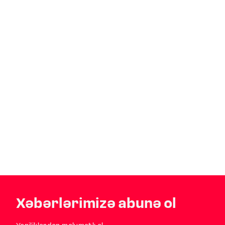
Xəbərlərimizə abunə ol