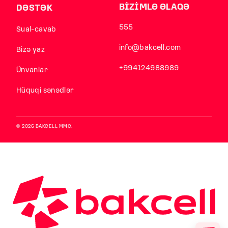
BİZİMLƏ ƏLAQƏ
DƏSTƏK
555
Sual-cavab
info@bakcell.com
Bizə yaz
+994124988989
Ünvanlar
Hüquqi sənədlər
© 2026 BAKCELL MMC.