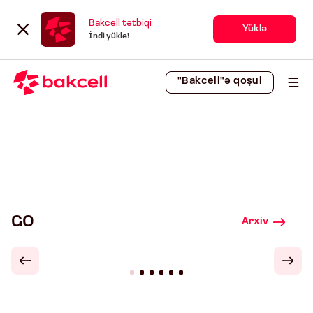
Bakcell tətbiqi
Yüklə
İndi yüklə!
"Bakcell"ə qoşul
GO
Arxiv