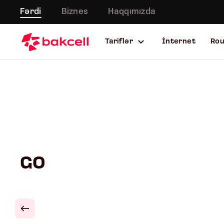
Fərdi
Biznes
Haqqımızda
Tariflər
İnternet
Ro
GO