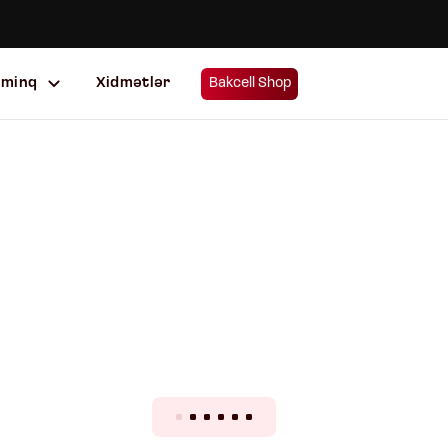
uminq
Xidmətlər
Bakcell Shop