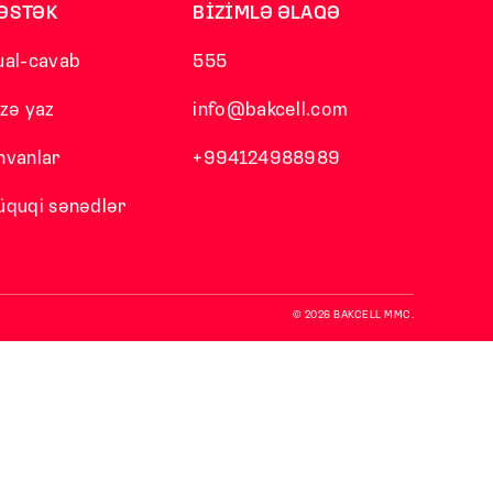
ƏSTƏK
BİZİMLƏ ƏLAQƏ
ual-cavab
555
izə yaz
info@bakcell.com
nvanlar
+994124988989
üquqi sənədlər
© 2026 BAKCELL MMC.