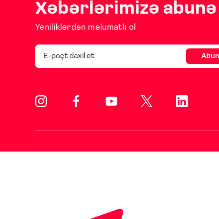
Xəbərlərimizə abunə 
Yeniliklərdən məlumatlı ol
Abun