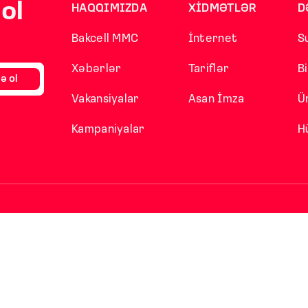
ol
HAQQIMIZDA
XİDMƏTLƏR
D
Bakcell MMC
İnternet
S
Xəbərlər
Tariflər
B
ə ol
Vakansiyalar
Asan İmza
Ü
Kampaniyalar
H