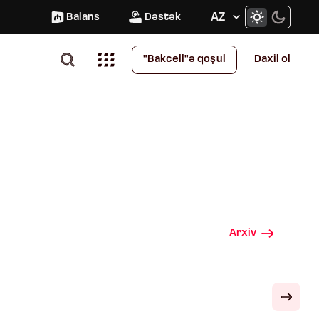
AZ
Balans
Dəstək
Daxil ol
"Bakcell"ə qoşul
Arxiv