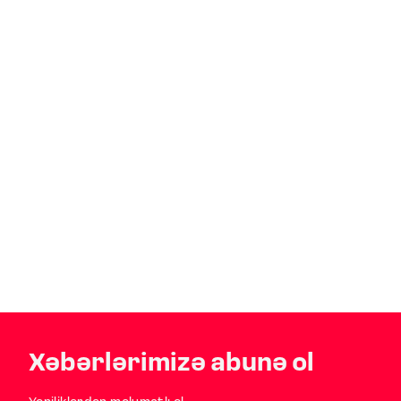
Xəbərlərimizə abunə ol