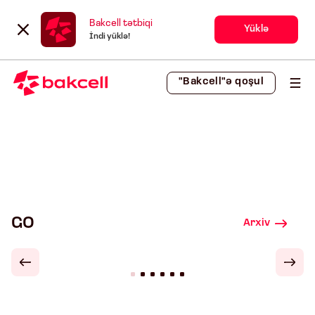
Bakcell tətbiqi
Yüklə
İndi yüklə!
"Bakcell"ə qoşul
GO
Arxiv