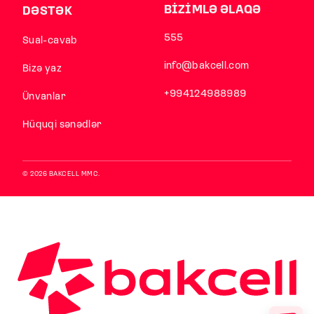
BİZİMLƏ ƏLAQƏ
DƏSTƏK
555
Sual-cavab
info@bakcell.com
Bizə yaz
+994124988989
Ünvanlar
Hüquqi sənədlər
© 2026 BAKCELL MMC.