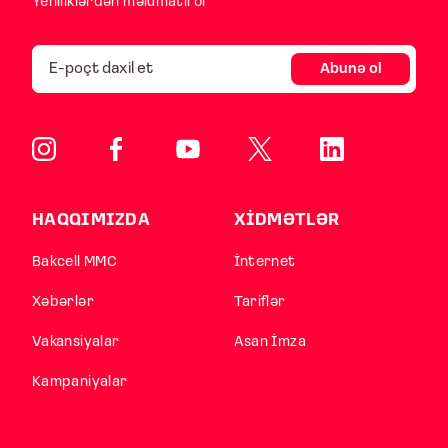
Yeniliklərdən məlumatlı ol
Abunə ol
HAQQIMIZDA
XİDMƏTLƏR
Bakcell MMC
İnternet
Xəbərlər
Tariflər
Vakansiyalar
Asan İmza
Kampaniyalar