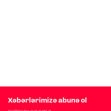
Xəbərlərimizə abunə ol