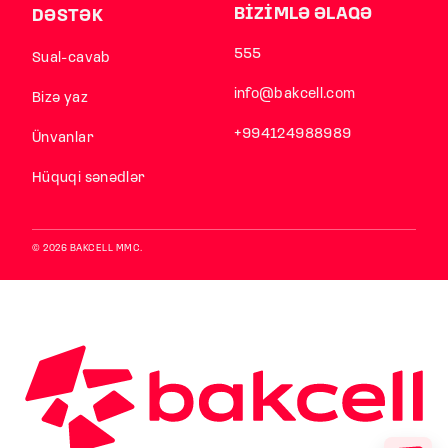
BİZİMLƏ ƏLAQƏ
DƏSTƏK
555
Sual-cavab
info@bakcell.com
Bizə yaz
+994124988989
Ünvanlar
Hüquqi sənədlər
© 2026 BAKCELL MMC.