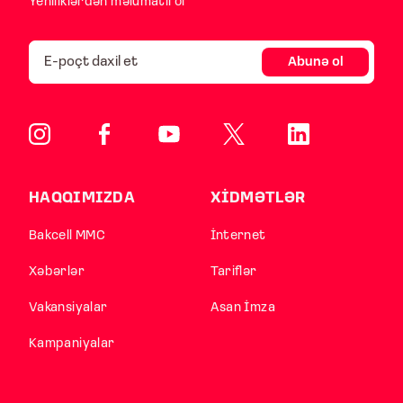
Yeniliklərdən məlumatlı ol
Abunə ol
HAQQIMIZDA
XİDMƏTLƏR
Bakcell MMC
İnternet
Xəbərlər
Tariflər
Vakansiyalar
Asan İmza
Kampaniyalar