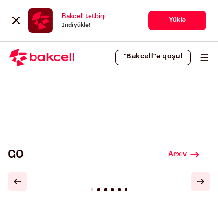
Bakcell tətbiqi
Yüklə
İndi yüklə!
"Bakcell"ə qoşul
GO
Arxiv