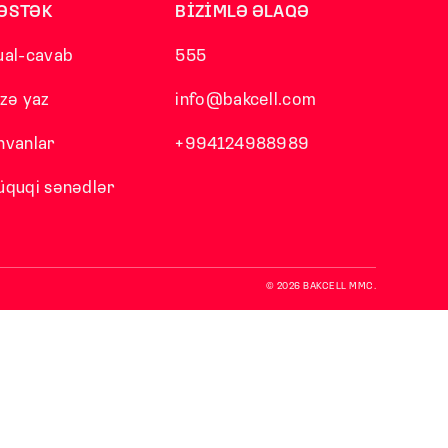
ƏSTƏK
BİZİMLƏ ƏLAQƏ
ual-cavab
555
izə yaz
info@bakcell.com
nvanlar
+994124988989
üquqi sənədlər
© 2026 BAKCELL MMC.