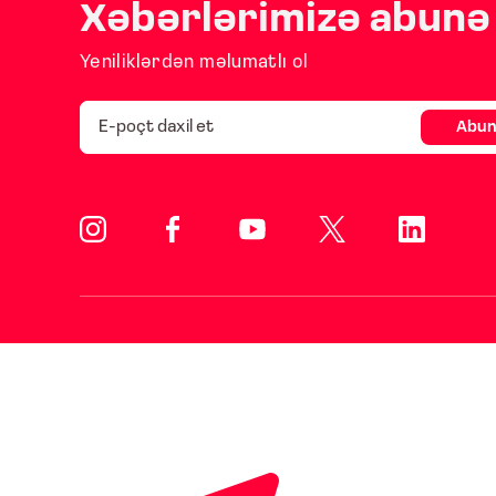
Xəbərlərimizə abunə 
Yeniliklərdən məlumatlı ol
Abun