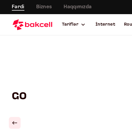
Fərdi
Biznes
Haqqımızda
Tariflər
İnternet
Ro
GO