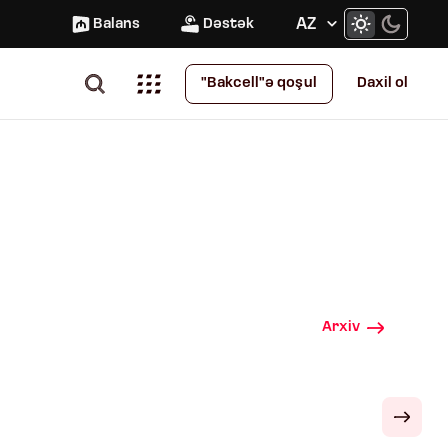
AZ
Balans
Dəstək
Daxil ol
"Bakcell"ə qoşul
Arxiv