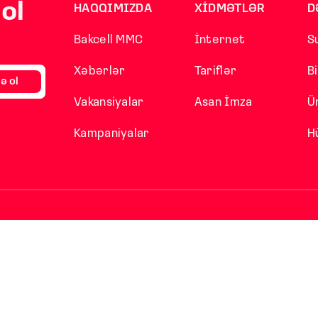
ol
HAQQIMIZDA
XİDMƏTLƏR
D
Bakcell MMC
İnternet
S
Xəbərlər
Tariflər
B
ə ol
Vakansiyalar
Asan İmza
Ü
Kampaniyalar
H