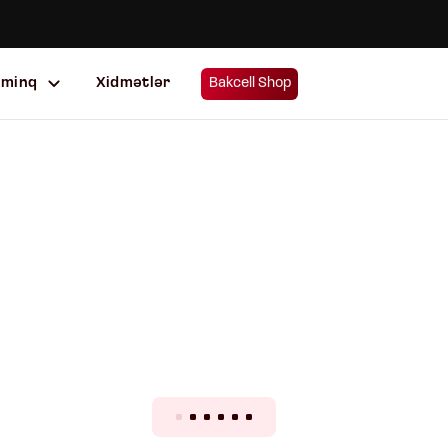
uminq
Xidmətlər
Bakcell Shop