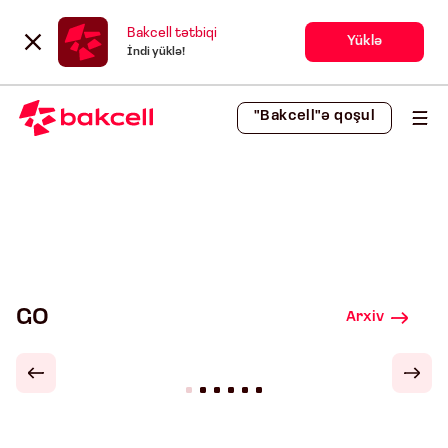
Bakcell tətbiqi
Yüklə
İndi yüklə!
"Bakcell"ə qoşul
GO
Arxiv