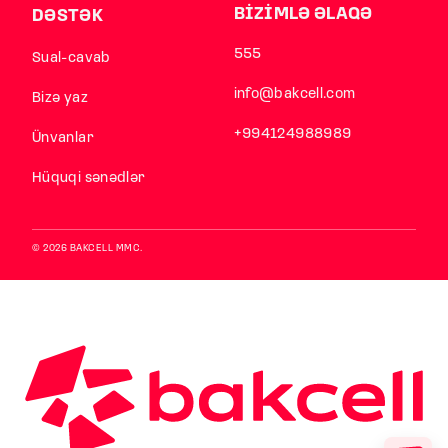
BİZİMLƏ ƏLAQƏ
DƏSTƏK
555
Sual-cavab
info@bakcell.com
Bizə yaz
+994124988989
Ünvanlar
Hüquqi sənədlər
© 2026 BAKCELL MMC.