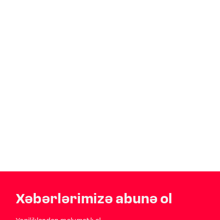
Xəbərlərimizə abunə ol