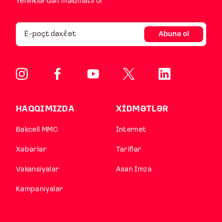
Yeniliklərdən məlumatlı ol
Abunə ol
HAQQIMIZDA
XİDMƏTLƏR
Bakcell MMC
İnternet
Xəbərlər
Tariflər
Vakansiyalar
Asan İmza
Kampaniyalar