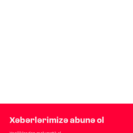
Xəbərlərimizə abunə ol