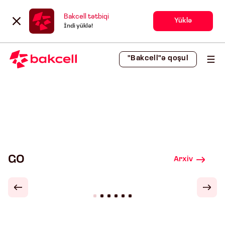
Bakcell tətbiqi
Yüklə
İndi yüklə!
"Bakcell"ə qoşul
GO
Arxiv