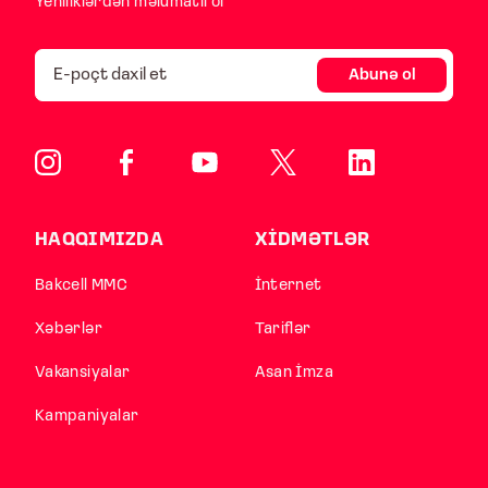
Yeniliklərdən məlumatlı ol
Abunə ol
HAQQIMIZDA
XİDMƏTLƏR
Bakcell MMC
İnternet
Xəbərlər
Tariflər
Vakansiyalar
Asan İmza
Kampaniyalar