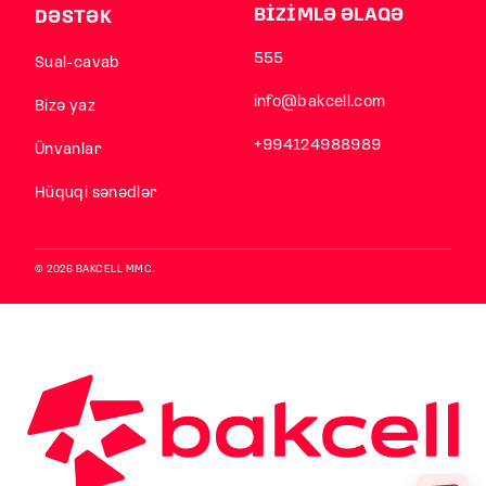
BİZİMLƏ ƏLAQƏ
DƏSTƏK
555
Sual-cavab
info@bakcell.com
Bizə yaz
+994124988989
Ünvanlar
Hüquqi sənədlər
© 2026 BAKCELL MMC.