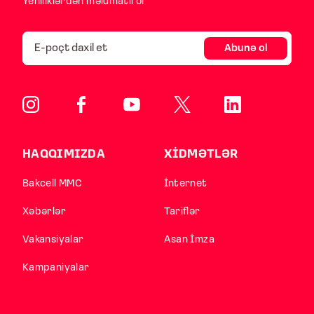
Yeniliklərdən məlumatlı ol
Abunə ol
HAQQIMIZDA
XİDMƏTLƏR
Bakcell MMC
İnternet
Xəbərlər
Tariflər
Vakansiyalar
Asan İmza
Kampaniyalar