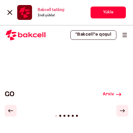
Bakcell tətbiqi
Yüklə
İndi yüklə!
"Bakcell"ə qoşul
GO
Arxiv