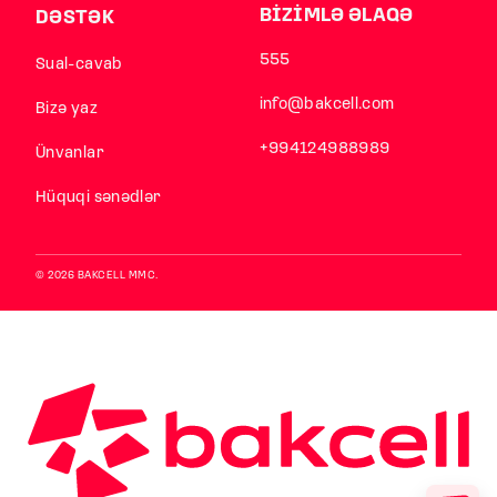
BİZİMLƏ ƏLAQƏ
DƏSTƏK
555
Sual-cavab
info@bakcell.com
Bizə yaz
+994124988989
Ünvanlar
Hüquqi sənədlər
© 2026 BAKCELL MMC.