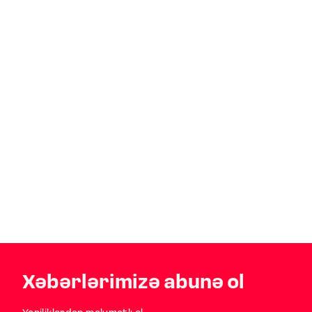
Xəbərlərimizə abunə ol