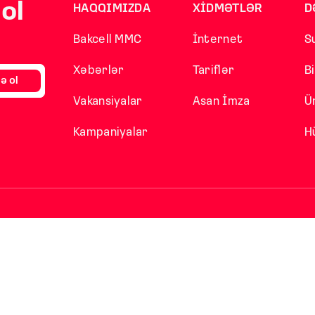
ol
HAQQIMIZDA
XİDMƏTLƏR
D
Bakcell MMC
İnternet
S
Xəbərlər
Tariflər
B
ə ol
Vakansiyalar
Asan İmza
Ü
Kampaniyalar
H