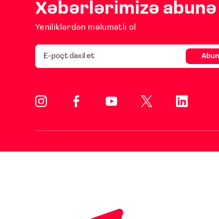
Xəbərlərimizə abunə 
Yeniliklərdən məlumatlı ol
Abun