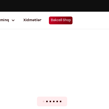
uminq
Xidmətlər
Bakcell Shop