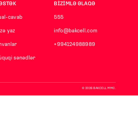
ƏSTƏK
BİZİMLƏ ƏLAQƏ
ual-cavab
555
izə yaz
info@bakcell.com
nvanlar
+994124988989
üquqi sənədlər
© 2026 BAKCELL MMC.