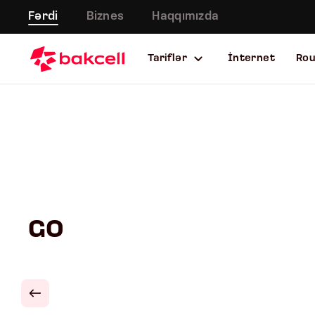
Fərdi
Biznes
Haqqımızda
Tariflər
İnternet
Ro
GO