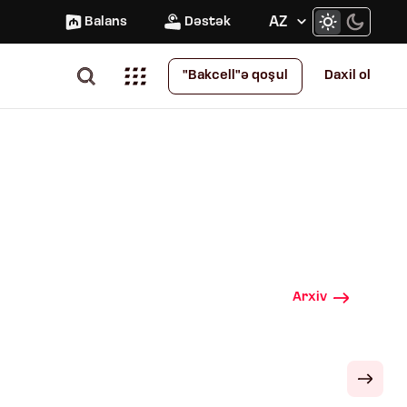
AZ
Balans
Dəstək
Daxil ol
"Bakcell"ə qoşul
Arxiv