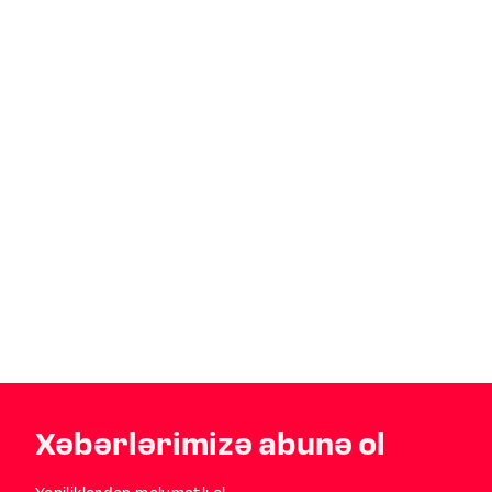
Xəbərlərimizə abunə ol