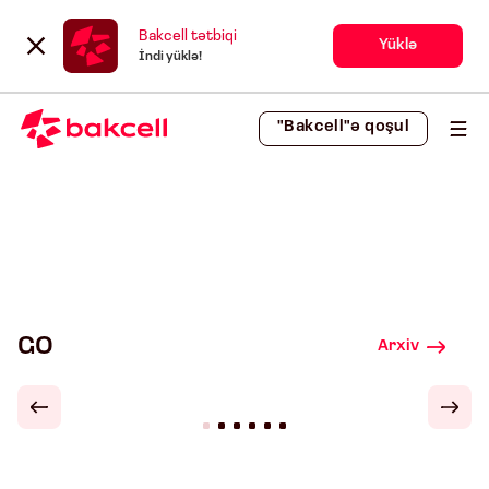
Bakcell tətbiqi
Yüklə
İndi yüklə!
"Bakcell"ə qoşul
GO
Arxiv