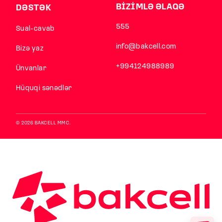
BİZİMLƏ ƏLAQƏ
DƏSTƏK
555
Sual-cavab
info@bakcell.com
Bizə yaz
+994124988989
Ünvanlar
Hüquqi sənədlər
© 2026 BAKCELL MMC.