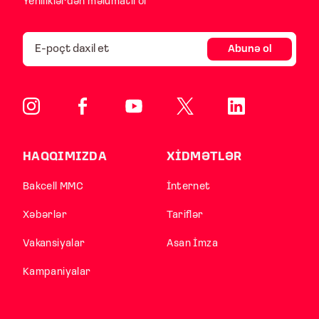
Yeniliklərdən məlumatlı ol
Abunə ol
HAQQIMIZDA
XİDMƏTLƏR
Bakcell MMC
İnternet
Xəbərlər
Tariflər
Vakansiyalar
Asan İmza
Kampaniyalar