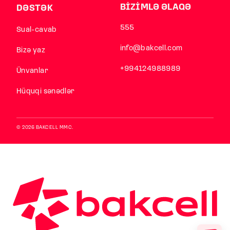
BİZİMLƏ ƏLAQƏ
DƏSTƏK
555
Sual-cavab
info@bakcell.com
Bizə yaz
+994124988989
Ünvanlar
Hüquqi sənədlər
© 2026 BAKCELL MMC.