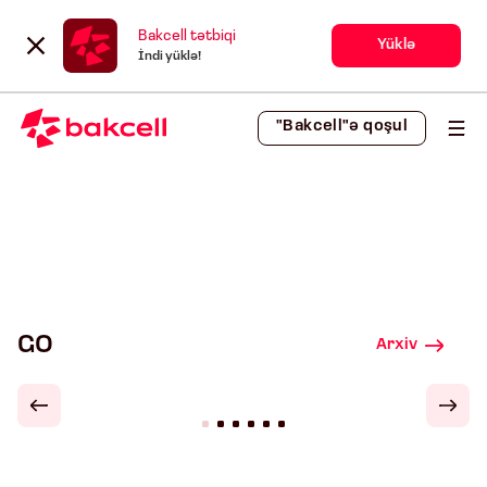
Bakcell tətbiqi
Yüklə
İndi yüklə!
"Bakcell"ə qoşul
GO
Arxiv