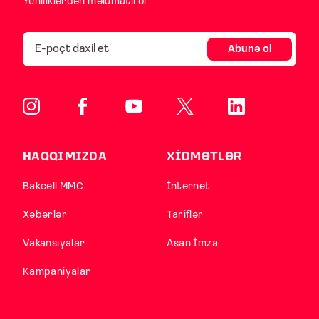
Yeniliklərdən məlumatlı ol
Abunə ol
HAQQIMIZDA
XİDMƏTLƏR
Bakcell MMC
İnternet
Xəbərlər
Tariflər
Vakansiyalar
Asan İmza
Kampaniyalar