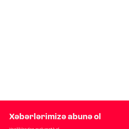
Xəbərlərimizə abunə ol