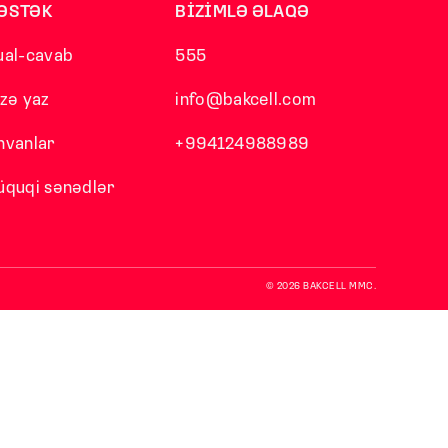
ƏSTƏK
BİZİMLƏ ƏLAQƏ
ual-cavab
555
izə yaz
info@bakcell.com
nvanlar
+994124988989
üquqi sənədlər
© 2026 BAKCELL MMC.