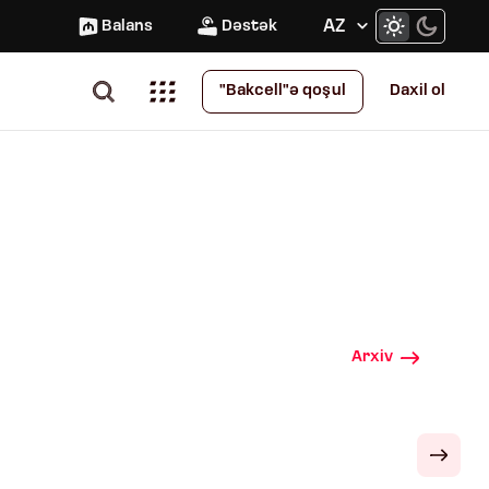
AZ
Balans
Dəstək
Daxil ol
"Bakcell"ə qoşul
Arxiv