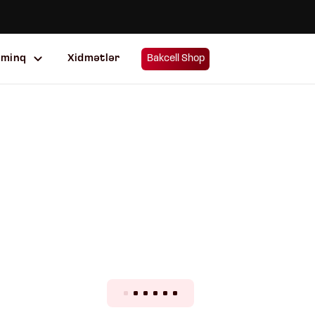
uminq
Xidmətlər
Bakcell Shop