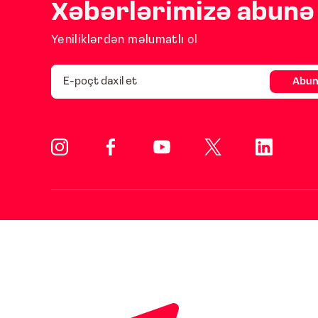
Xəbərlərimizə abunə 
Yeniliklərdən məlumatlı ol
Abun