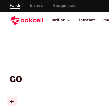
Fərdi
Biznes
Haqqımızda
Tariflər
İnternet
Ro
GO