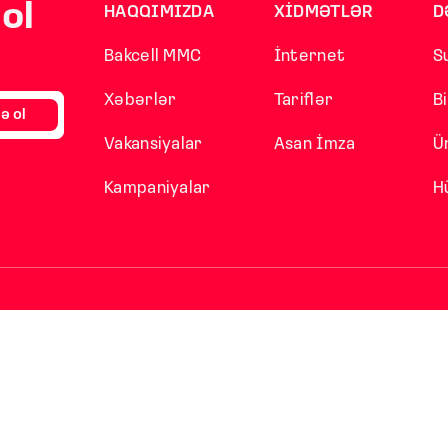
ol
HAQQIMIZDA
XİDMƏTLƏR
D
Bakcell MMC
İnternet
S
Xəbərlər
Tariflər
B
ə ol
Vakansiyalar
Asan İmza
Ü
Kampaniyalar
H