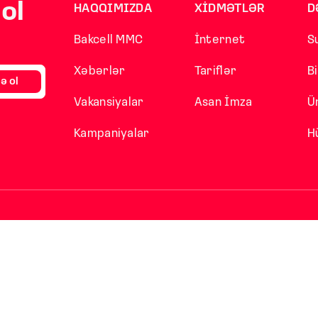
ol
HAQQIMIZDA
XİDMƏTLƏR
D
Bakcell MMC
İnternet
S
Xəbərlər
Tariflər
B
ə ol
Vakansiyalar
Asan İmza
Ü
Kampaniyalar
H