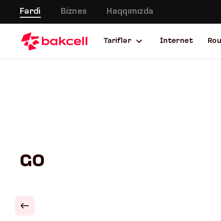
Fərdi
Biznes
Haqqımızda
Tariflər
İnternet
Ro
GO