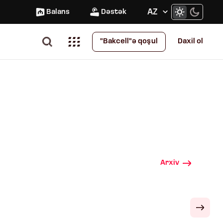
AZ
Balans
Dəstək
Daxil ol
"Bakcell"ə qoşul
Arxiv