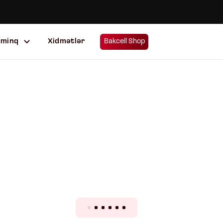
uminq
Xidmətlər
Bakcell Shop