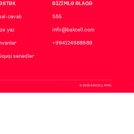
ƏSTƏK
BİZİMLƏ ƏLAQƏ
ual-cavab
555
izə yaz
info@bakcell.com
nvanlar
+994124988989
üquqi sənədlər
© 2026 BAKCELL MMC.