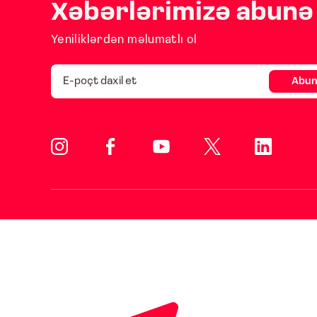
Xəbərlərimizə abunə 
Yeniliklərdən məlumatlı ol
Abun