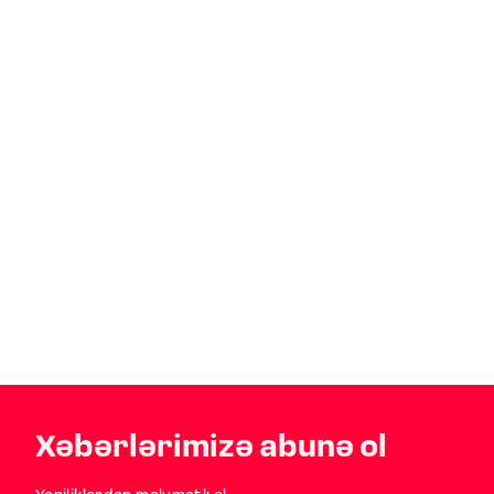
Xəbərlərimizə abunə ol