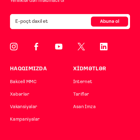
Yeniliklərdən məlumatlı ol
Abunə ol
HAQQIMIZDA
XİDMƏTLƏR
Bakcell MMC
İnternet
Xəbərlər
Tariflər
Vakansiyalar
Asan İmza
Kampaniyalar