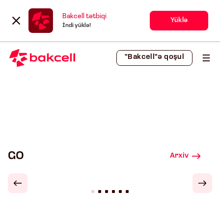
Bakcell tətbiqi
Yüklə
İndi yüklə!
"Bakcell"ə qoşul
GO
Arxiv