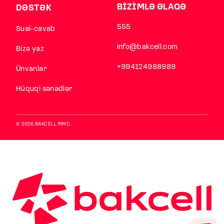
BİZİMLƏ ƏLAQƏ
DƏSTƏK
555
Sual-cavab
info@bakcell.com
Bizə yaz
+994124988989
Ünvanlar
Hüquqi sənədlər
© 2026 BAKCELL MMC.