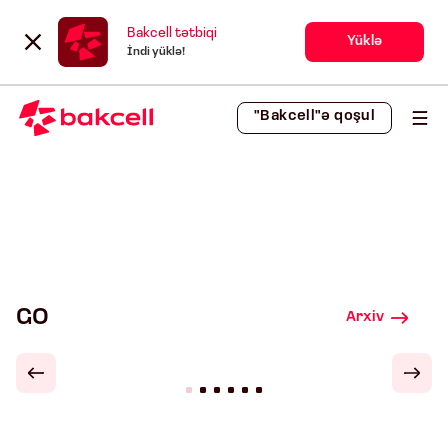
Bakcell tətbiqi
Yüklə
İndi yüklə!
"Bakcell"ə qoşul
GO
Arxiv