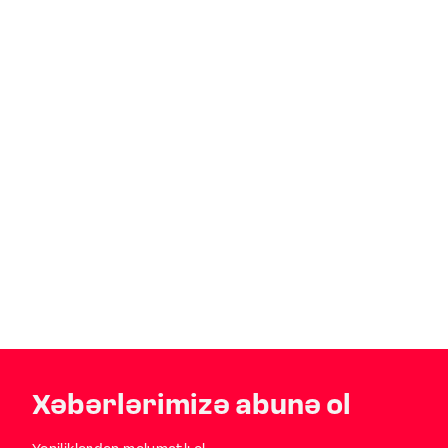
Xəbərlərimizə abunə ol