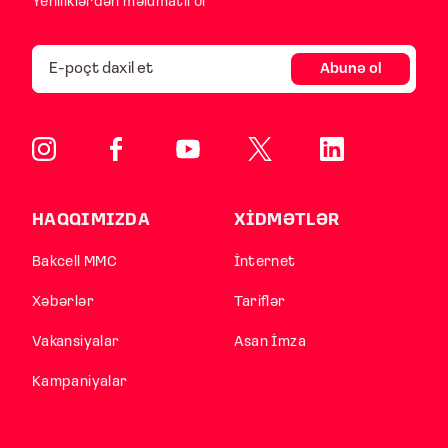
Yeniliklərdən məlumatlı ol
Abunə ol
HAQQIMIZDA
XİDMƏTLƏR
Bakcell MMC
İnternet
Xəbərlər
Tariflər
Vakansiyalar
Asan İmza
Kampaniyalar