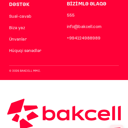
BİZİMLƏ ƏLAQƏ
DƏSTƏK
555
Sual-cavab
info@bakcell.com
Bizə yaz
+994124988989
Ünvanlar
Hüquqi sənədlər
© 2026 BAKCELL MMC.