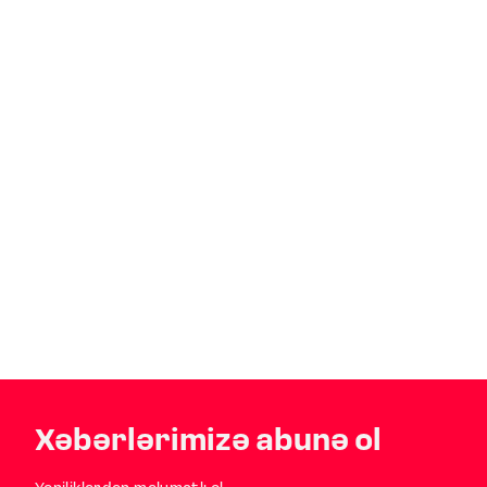
Xəbərlərimizə abunə ol