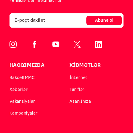
Yeniliklərdən məlumatlı ol
Abunə ol
HAQQIMIZDA
XİDMƏTLƏR
Bakcell MMC
İnternet
Xəbərlər
Tariflər
Vakansiyalar
Asan İmza
Kampaniyalar