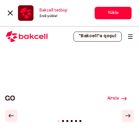
Bakcell tətbiqi
Yüklə
İndi yüklə!
"Bakcell"ə qoşul
GO
Arxiv