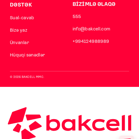
BİZİMLƏ ƏLAQƏ
DƏSTƏK
555
Sual-cavab
info@bakcell.com
Bizə yaz
+994124988989
Ünvanlar
Hüquqi sənədlər
© 2026 BAKCELL MMC.