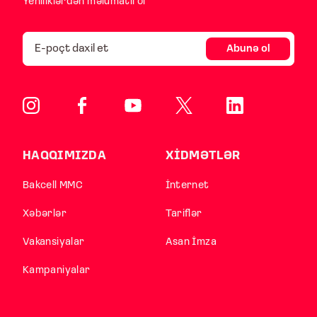
Yeniliklərdən məlumatlı ol
Abunə ol
HAQQIMIZDA
XİDMƏTLƏR
Bakcell MMC
İnternet
Xəbərlər
Tariflər
Vakansiyalar
Asan İmza
Kampaniyalar