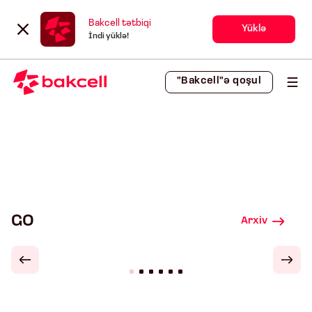
Bakcell tətbiqi
Yüklə
İndi yüklə!
"Bakcell"ə qoşul
GO
Arxiv