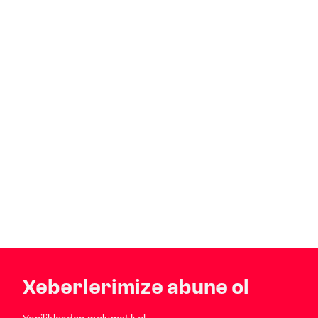
Xəbərlərimizə abunə ol