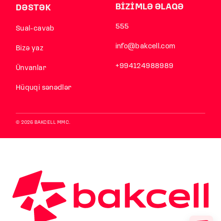
BİZİMLƏ ƏLAQƏ
DƏSTƏK
555
Sual-cavab
info@bakcell.com
Bizə yaz
+994124988989
Ünvanlar
Hüquqi sənədlər
© 2026 BAKCELL MMC.