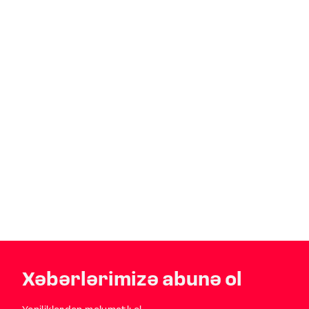
Xəbərlərimizə abunə ol