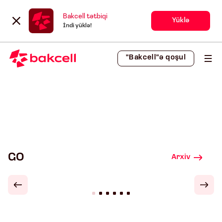
Bakcell tətbiqi
Yüklə
İndi yüklə!
"Bakcell"ə qoşul
GO
Arxiv