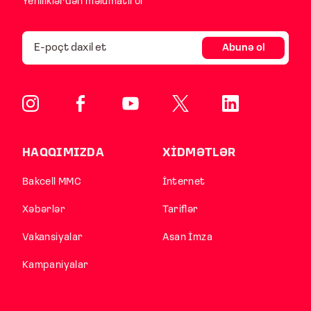
Yeniliklərdən məlumatlı ol
Abunə ol
HAQQIMIZDA
XİDMƏTLƏR
Bakcell MMC
İnternet
Xəbərlər
Tariflər
Vakansiyalar
Asan İmza
Kampaniyalar