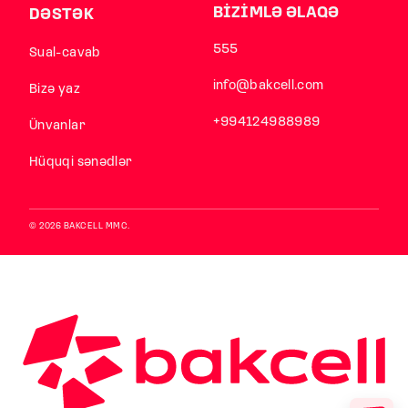
BİZİMLƏ ƏLAQƏ
DƏSTƏK
555
Sual-cavab
info@bakcell.com
Bizə yaz
+994124988989
Ünvanlar
Hüquqi sənədlər
© 2026 BAKCELL MMC.