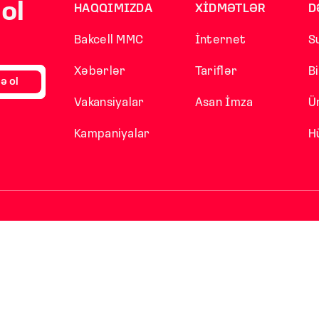
ol
HAQQIMIZDA
XİDMƏTLƏR
D
Bakcell MMC
İnternet
S
Xəbərlər
Tariflər
B
ə ol
Vakansiyalar
Asan İmza
Ü
Kampaniyalar
H