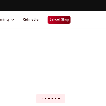
uminq
Xidmətlər
Bakcell Shop