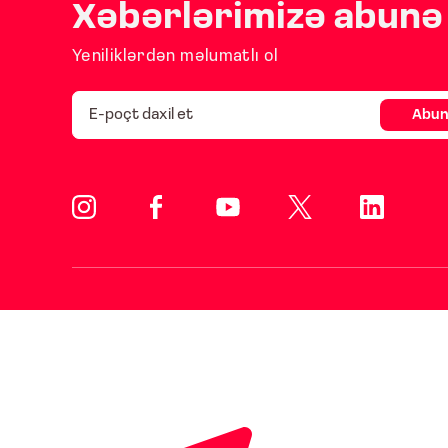
Xəbərlərimizə abunə 
Yeniliklərdən məlumatlı ol
Abun