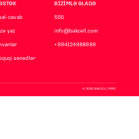
ƏSTƏK
BİZİMLƏ ƏLAQƏ
ual-cavab
555
izə yaz
info@bakcell.com
nvanlar
+994124988989
üquqi sənədlər
© 2026 BAKCELL MMC.