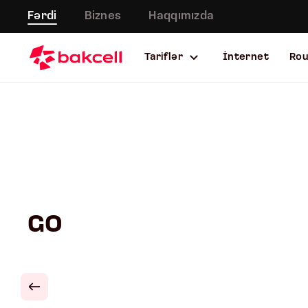
Fərdi
Biznes
Haqqımızda
Tariflər
İnternet
Ro
GO