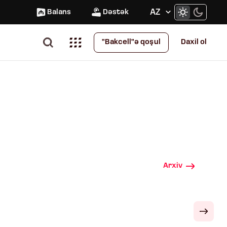
AZ
Balans
Dəstək
Daxil ol
"Bakcell"ə qoşul
Arxiv