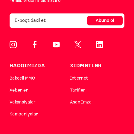
Yeniliklərdən məlumatlı ol
Abunə ol
HAQQIMIZDA
XİDMƏTLƏR
Bakcell MMC
İnternet
Xəbərlər
Tariflər
Vakansiyalar
Asan İmza
Kampaniyalar