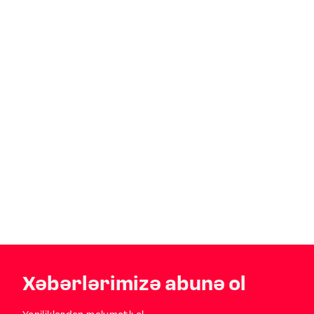
Xəbərlərimizə abunə ol