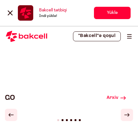
Bakcell tətbiqi
Yüklə
İndi yüklə!
"Bakcell"ə qoşul
GO
Arxiv