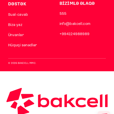
BİZİMLƏ ƏLAQƏ
DƏSTƏK
555
Sual-cavab
info@bakcell.com
Bizə yaz
+994124988989
Ünvanlar
Hüquqi sənədlər
© 2026 BAKCELL MMC.