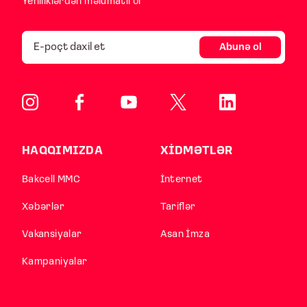
Yeniliklərdən məlumatlı ol
Abunə ol
HAQQIMIZDA
XİDMƏTLƏR
Bakcell MMC
İnternet
Xəbərlər
Tariflər
Vakansiyalar
Asan İmza
Kampaniyalar