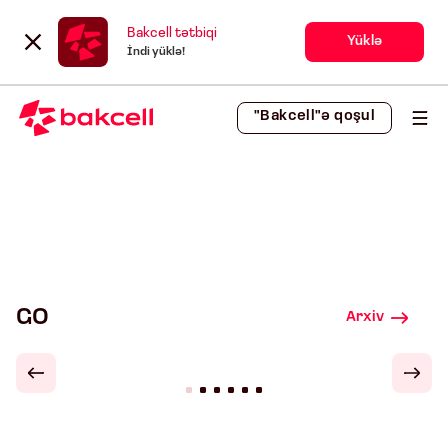
Bakcell tətbiqi
Yüklə
İndi yüklə!
"Bakcell"ə qoşul
GO
Arxiv