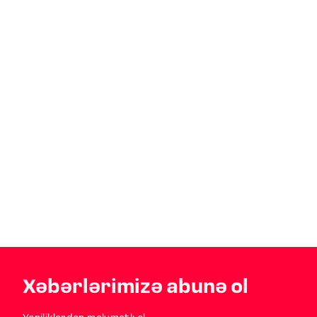
Xəbərlərimizə abunə ol