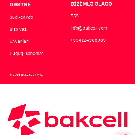
BİZİMLƏ ƏLAQƏ
DƏSTƏK
555
Sual-cavab
info@bakcell.com
Bizə yaz
+994124988989
Ünvanlar
Hüquqi sənədlər
© 2026 BAKCELL MMC.