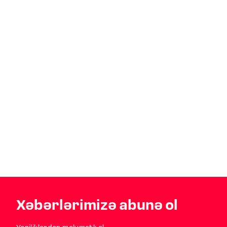
Xəbərlərimizə abunə ol