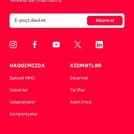
Yeniliklərdən məlumatlı ol
Abunə ol
HAQQIMIZDA
XİDMƏTLƏR
Bakcell MMC
İnternet
Xəbərlər
Tariflər
Vakansiyalar
Asan İmza
Kampaniyalar