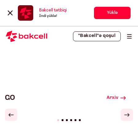
Bakcell tətbiqi
Yüklə
İndi yüklə!
"Bakcell"ə qoşul
GO
Arxiv