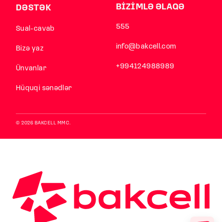
BİZİMLƏ ƏLAQƏ
DƏSTƏK
555
Sual-cavab
info@bakcell.com
Bizə yaz
+994124988989
Ünvanlar
Hüquqi sənədlər
© 2026 BAKCELL MMC.