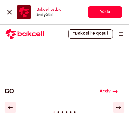
Bakcell tətbiqi
Yüklə
İndi yüklə!
"Bakcell"ə qoşul
GO
Arxiv