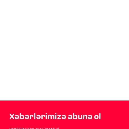
Xəbərlərimizə abunə ol