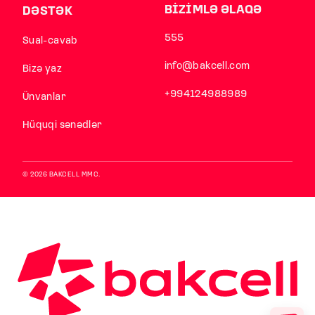
BİZİMLƏ ƏLAQƏ
DƏSTƏK
555
Sual-cavab
info@bakcell.com
Bizə yaz
+994124988989
Ünvanlar
Hüquqi sənədlər
© 2026 BAKCELL MMC.