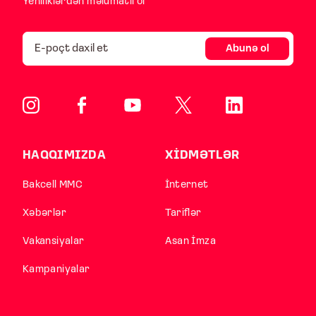
Yeniliklərdən məlumatlı ol
Abunə ol
HAQQIMIZDA
XİDMƏTLƏR
Bakcell MMC
İnternet
Xəbərlər
Tariflər
Vakansiyalar
Asan İmza
Kampaniyalar