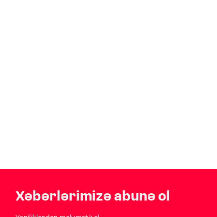
Xəbərlərimizə abunə ol