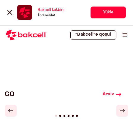
Bakcell tətbiqi
Yüklə
İndi yüklə!
"Bakcell"ə qoşul
GO
Arxiv