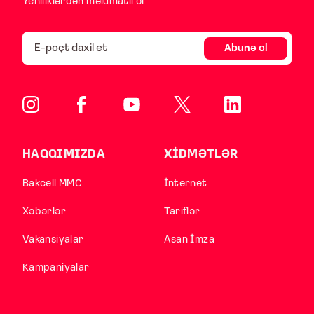
Yeniliklərdən məlumatlı ol
Abunə ol
HAQQIMIZDA
XİDMƏTLƏR
Bakcell MMC
İnternet
Xəbərlər
Tariflər
Vakansiyalar
Asan İmza
Kampaniyalar