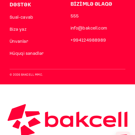
BİZİMLƏ ƏLAQƏ
DƏSTƏK
555
Sual-cavab
info@bakcell.com
Bizə yaz
+994124988989
Ünvanlar
Hüquqi sənədlər
© 2026 BAKCELL MMC.