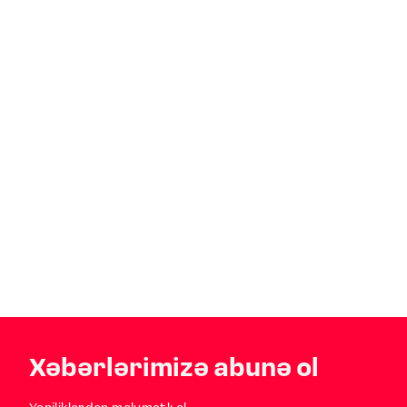
Xəbərlərimizə abunə ol