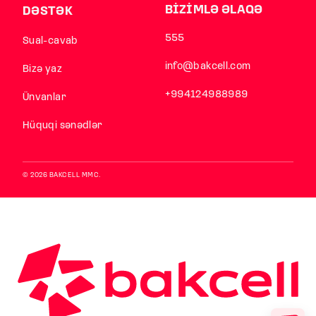
BİZİMLƏ ƏLAQƏ
DƏSTƏK
555
Sual-cavab
info@bakcell.com
Bizə yaz
+994124988989
Ünvanlar
Hüquqi sənədlər
© 2026 BAKCELL MMC.