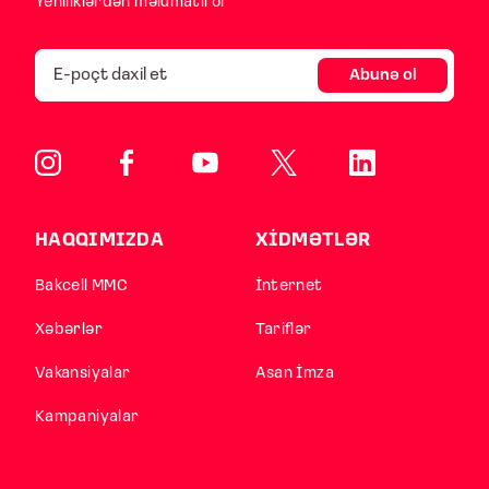
Yeniliklərdən məlumatlı ol
Abunə ol
HAQQIMIZDA
XİDMƏTLƏR
Bakcell MMC
İnternet
Xəbərlər
Tariflər
Vakansiyalar
Asan İmza
Kampaniyalar