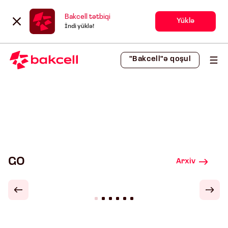
Bakcell tətbiqi
Yüklə
İndi yüklə!
"Bakcell"ə qoşul
GO
Arxiv