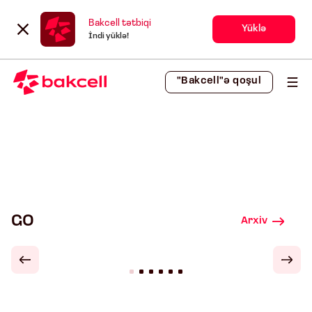
Bakcell tətbiqi
Yüklə
İndi yüklə!
"Bakcell"ə qoşul
GO
Arxiv