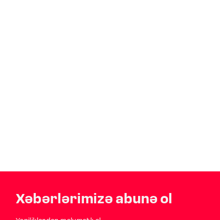
Xəbərlərimizə abunə ol