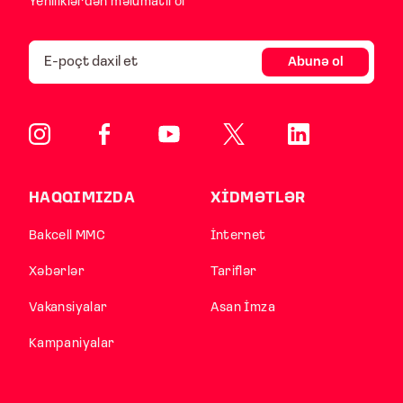
Yeniliklərdən məlumatlı ol
Abunə ol
HAQQIMIZDA
XİDMƏTLƏR
Bakcell MMC
İnternet
Xəbərlər
Tariflər
Vakansiyalar
Asan İmza
Kampaniyalar