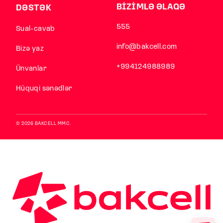
BİZİMLƏ ƏLAQƏ
DƏSTƏK
555
Sual-cavab
info@bakcell.com
Bizə yaz
+994124988989
Ünvanlar
Hüquqi sənədlər
© 2026 BAKCELL MMC.