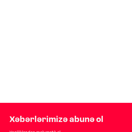
Xəbərlərimizə abunə ol