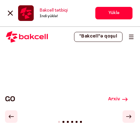
Bakcell tətbiqi
Yüklə
İndi yüklə!
"Bakcell"ə qoşul
GO
Arxiv