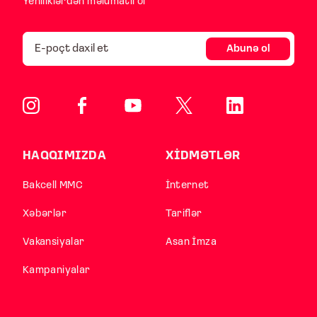
Yeniliklərdən məlumatlı ol
Abunə ol
HAQQIMIZDA
XİDMƏTLƏR
Bakcell MMC
İnternet
Xəbərlər
Tariflər
Vakansiyalar
Asan İmza
Kampaniyalar