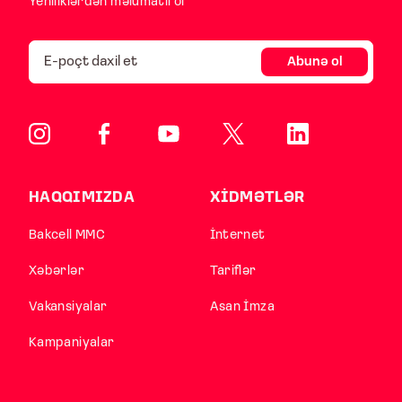
Yeniliklərdən məlumatlı ol
Abunə ol
HAQQIMIZDA
XİDMƏTLƏR
Bakcell MMC
İnternet
Xəbərlər
Tariflər
Vakansiyalar
Asan İmza
Kampaniyalar