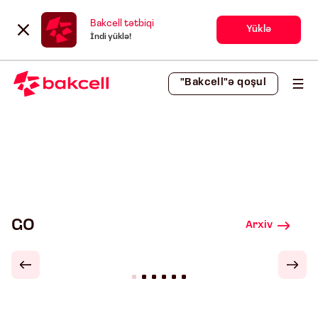
Bakcell tətbiqi
Yüklə
İndi yüklə!
"Bakcell"ə qoşul
GO
Arxiv