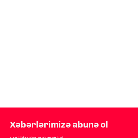
Xəbərlərimizə abunə ol