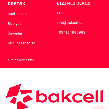
BİZİMLƏ ƏLAQƏ
DƏSTƏK
555
Sual-cavab
info@bakcell.com
Bizə yaz
+994124988989
Ünvanlar
Hüquqi sənədlər
© 2026 BAKCELL MMC.