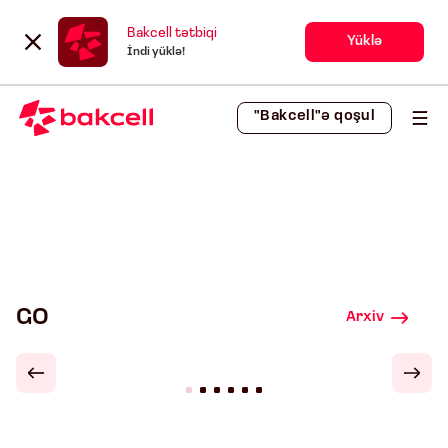
Bakcell tətbiqi
Yüklə
İndi yüklə!
"Bakcell"ə qoşul
GO
Arxiv