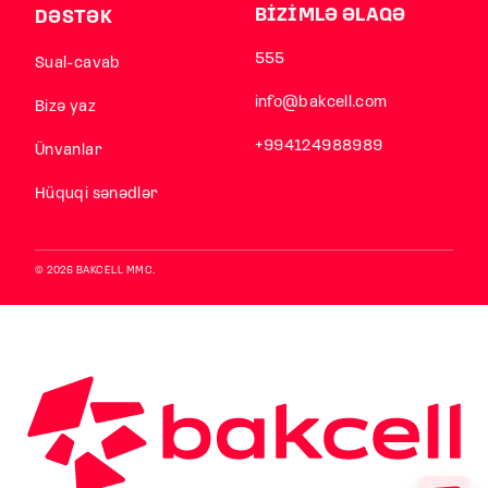
BİZİMLƏ ƏLAQƏ
DƏSTƏK
555
Sual-cavab
info@bakcell.com
Bizə yaz
+994124988989
Ünvanlar
Hüquqi sənədlər
© 2026 BAKCELL MMC.