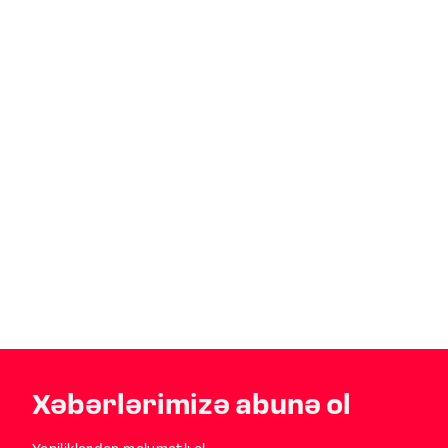
Xəbərlərimizə abunə ol