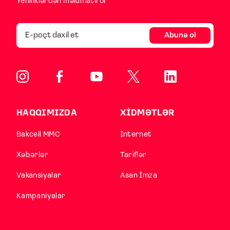
Yeniliklərdən məlumatlı ol
Abunə ol
HAQQIMIZDA
XİDMƏTLƏR
Bakcell MMC
İnternet
Xəbərlər
Tariflər
Vakansiyalar
Asan İmza
Kampaniyalar